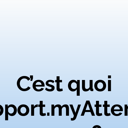
C’est quoi
port.myAtte