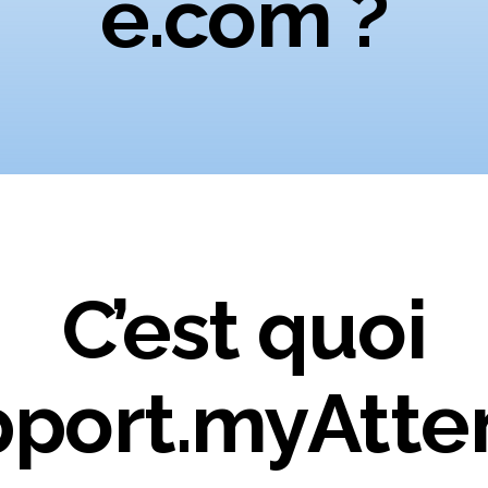
e.com ?
C’est quoi
port.myAtte