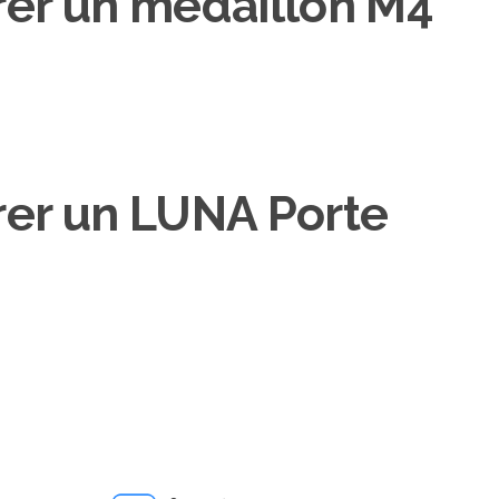
rer un médaillon M4
rer un LUNA Porte