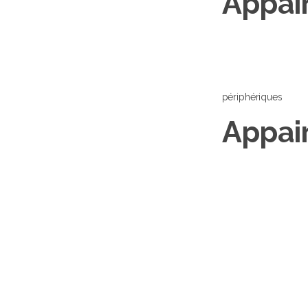
Appai
périphériques
Appai